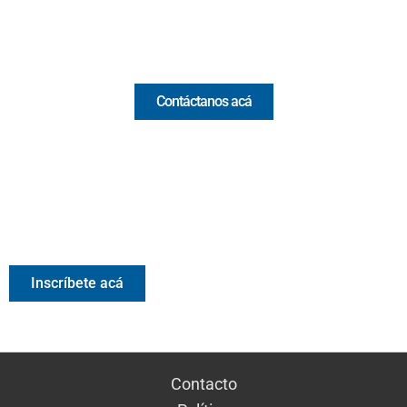
Comercial y pauta
Contáctanos acá
Valora Analitik Newsletter
Información estratégica para decisiones inteligentes.
Inscríbete gratis al newsletter diario de Valora Analitik
Inscríbete acá
Contacto