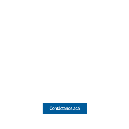
Contacto
Cr 43A No. 5A - 113 Of. 2020 Edificio One Plaza - Medellín
(Antioquia) - Colombia
(+57) 321 330 7515
Email:
[email protected]
Comercial y pauta
Contáctanos acá
Valora Analitik Newsletter