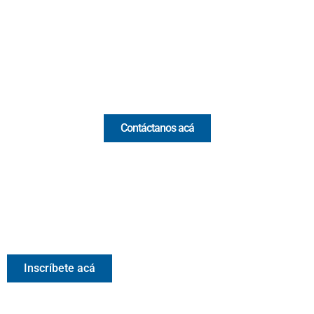
(Antioquia) - Colombia
(+57) 321 330 7515
Email:
[email protected]
Comercial y pauta
Contáctanos acá
Valora Analitik Newsletter
Información estratégica para decisiones inteligentes.
Inscríbete gratis al newsletter diario de Valora Analitik
Inscríbete acá