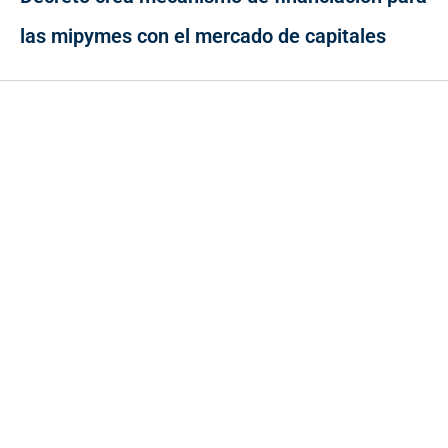
las mipymes con el mercado de capitales
Contacto
Cr 43A No. 5A - 113 Of. 2020 Edificio One Plaza - Medellín