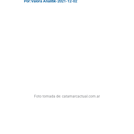
Por:
Valora Analitik
-
2021-12-02
Foto tomada de: catamarcactual.com.ar