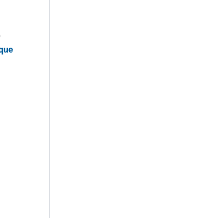
o
 que