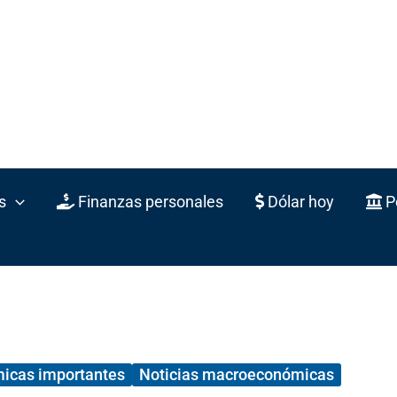
s
Finanzas personales
Dólar hoy
Po
micas importantes
Noticias macroeconómicas