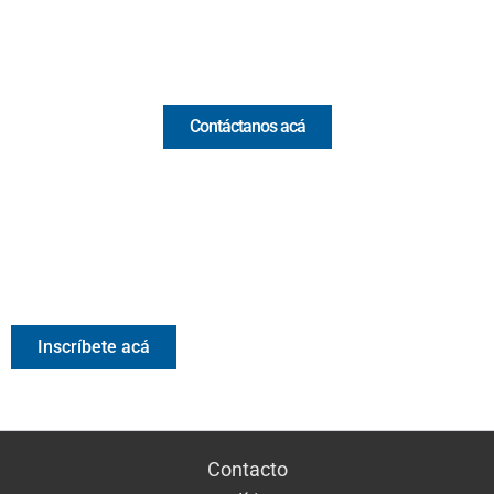
Comercial y pauta
Contáctanos acá
Valora Analitik Newsletter
Información estratégica para decisiones inteligentes.
Inscríbete gratis al newsletter diario de Valora Analitik
Inscríbete acá
Contacto