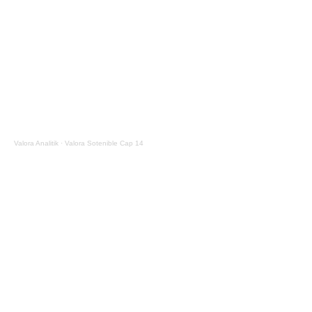
Valora Analitik
·
Valora Sotenible Cap 14