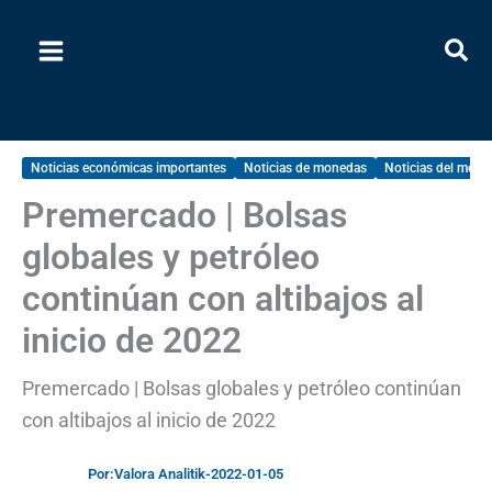
Ir
al
contenido
Noticias económicas importantes
Noticias de monedas
Noticias del merca
Premercado | Bolsas
globales y petróleo
continúan con altibajos al
inicio de 2022
Premercado | Bolsas globales y petróleo continúan
con altibajos al inicio de 2022
Por:
Valora Analitik
-
2022-01-05