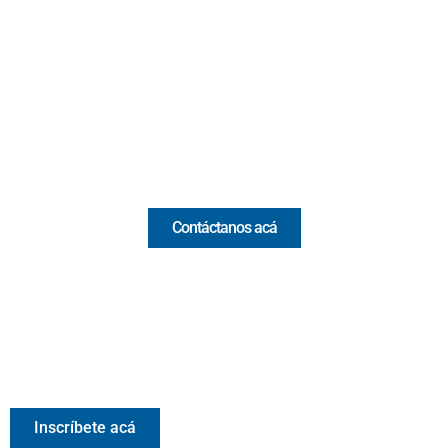
Cr 43A No. 5A - 113 Of. 2020 Edificio One Plaza - Medellín
(Antioquia) - Colombia
(+57) 321 330 7515
Email:
[email protected]
Comercial y pauta
Contáctanos acá
Valora Analitik Newsletter
Información estratégica para decisiones inteligentes.
Inscríbete gratis al newsletter diario de Valora Analitik
Inscríbete acá