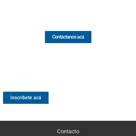
Email:
[email protected]
Comercial y pauta
Contáctanos acá
Valora Analitik Newsletter
Información estratégica para decisiones inteligentes.
Inscríbete gratis al newsletter diario de Valora Analitik
Inscríbete acá
Contacto