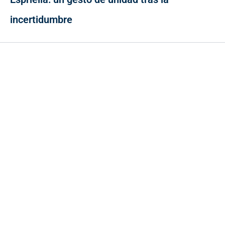
incertidumbre
Contacto
Cr 43A No. 5A - 113 Of. 2020 Edificio One Plaza - Medellín