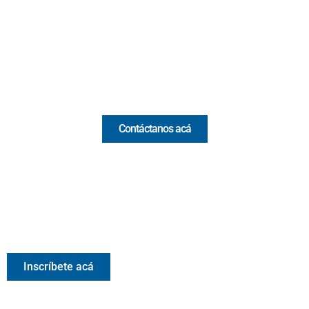
(Antioquia) - Colombia
(+57) 321 330 7515
Email:
[email protected]
Comercial y pauta
Contáctanos acá
Valora Analitik Newsletter
Información estratégica para decisiones inteligentes.
Inscríbete gratis al newsletter diario de Valora Analitik
Inscríbete acá