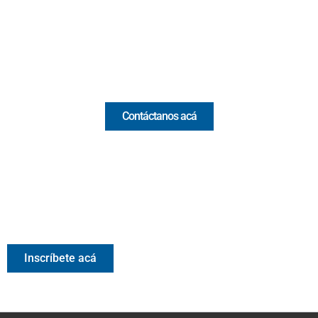
(+57) 321 330 7515
Email:
[email protected]
Comercial y pauta
Contáctanos acá
Valora Analitik Newsletter
Información estratégica para decisiones inteligentes.
Inscríbete gratis al newsletter diario de Valora Analitik
Inscríbete acá