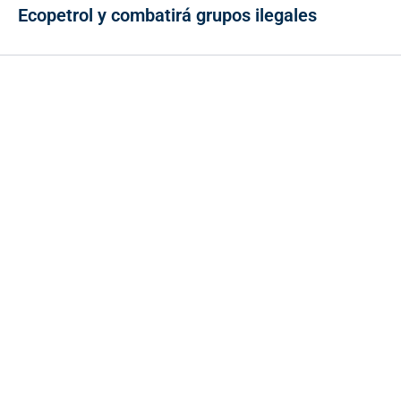
Ecopetrol y combatirá grupos ilegales
Contacto
Cr 43A No. 5A - 113 Of. 2020 Edificio One Plaza - Medellín
(Antioquia) - Colombia