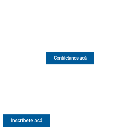
(Antioquia) - Colombia
(+57) 321 330 7515
Email:
[email protected]
Comercial y pauta
Contáctanos acá
Valora Analitik Newsletter
Información estratégica para decisiones inteligentes.
Inscríbete gratis al newsletter diario de Valora Analitik
Inscríbete acá