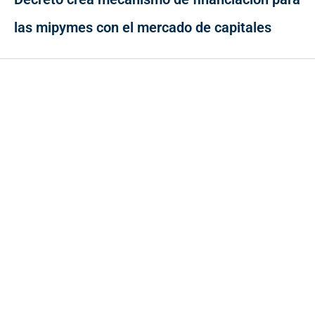
las mipymes con el mercado de capitales
Contacto
Cr 43A No. 5A - 113 Of. 2020 Edificio One Plaza - Medellín