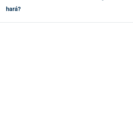
hará?
Contacto
Cr 43A No. 5A - 113 Of. 2020 Edificio One Plaza - Medellín
(Antioquia) - Colombia