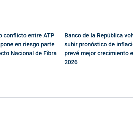
o conflicto entre ATP
Banco de la República vol
 pone en riesgo parte
subir pronóstico de inflaci
ecto Nacional de Fibra
prevé mejor crecimiento 
2026
Contacto
Cr 43A No. 5A - 113 Of. 2020 Edificio One Plaza - Medellín