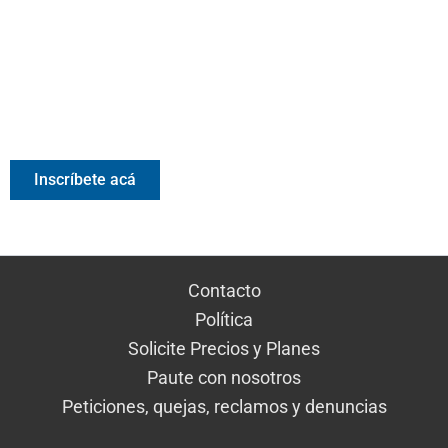
Valora Analitik Newsletter
Información estratégica para decisiones inteligentes.
Inscríbete gratis al newsletter diario de Valora Analitik
Inscríbete acá
Contacto
Política
Solicite Precios y Planes
Paute con nosotros
Peticiones, quejas, reclamos y denuncias