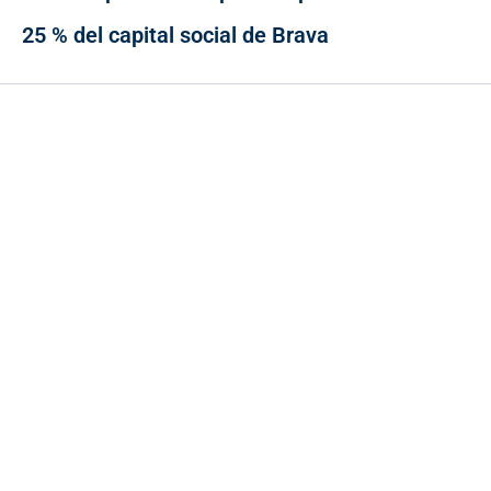
25 % del capital social de Brava
Contacto
Cr 43A No. 5A - 113 Of. 2020 Edificio One Plaza - Medellín
(Antioquia) - Colombia