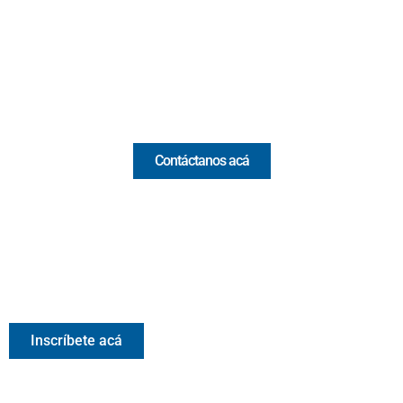
(+57) 321 330 7515
Email:
[email protected]
Comercial y pauta
Contáctanos acá
Valora Analitik Newsletter
Información estratégica para decisiones inteligentes.
Inscríbete gratis al newsletter diario de Valora Analitik
Inscríbete acá