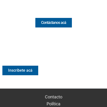
Comercial y pauta
Contáctanos acá
Valora Analitik Newsletter
Información estratégica para decisiones inteligentes.
Inscríbete gratis al newsletter diario de Valora Analitik
Inscríbete acá
Contacto
Política