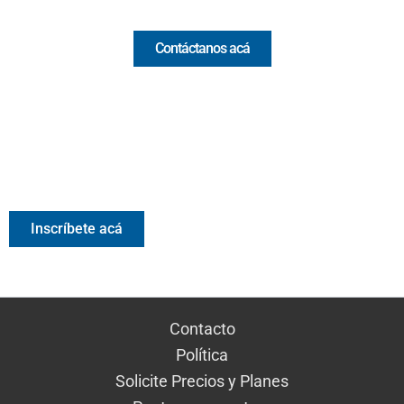
Contáctanos acá
Valora Analitik Newsletter
Información estratégica para decisiones inteligentes.
Inscríbete gratis al newsletter diario de Valora Analitik
Inscríbete acá
Contacto
Política
Solicite Precios y Planes