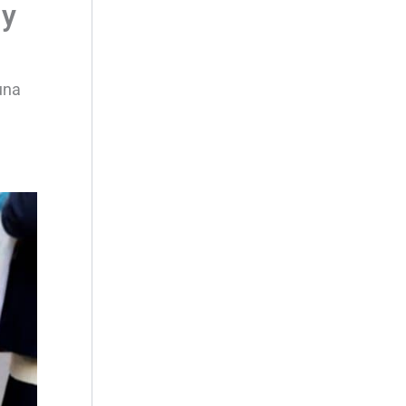
 y
una