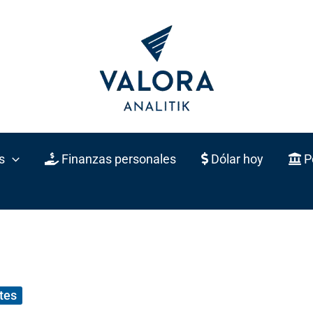
s
Finanzas personales
Dólar hoy
Po
tes