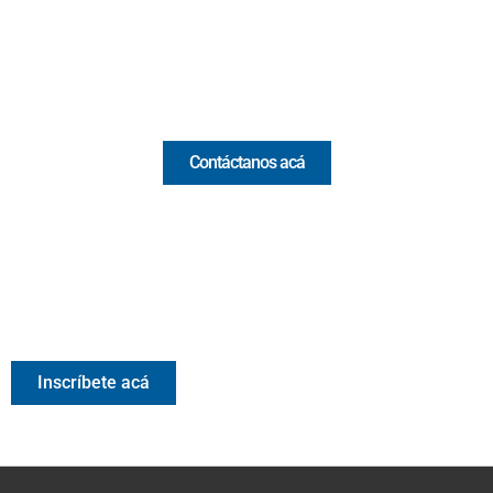
Email:
[email protected]
Comercial y pauta
Contáctanos acá
Valora Analitik Newsletter
Información estratégica para decisiones inteligentes.
Inscríbete gratis al newsletter diario de Valora Analitik
Inscríbete acá