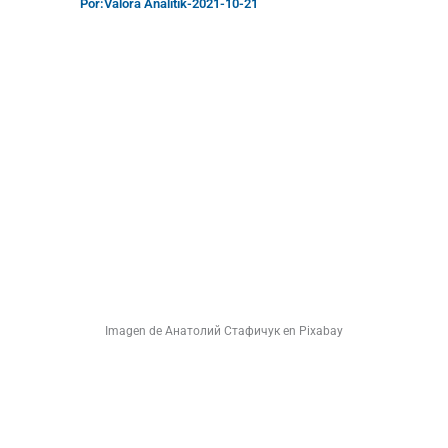
Por:
Valora Analitik
-
2021-10-21
Imagen de Анатолий Стафичук en Pixabay