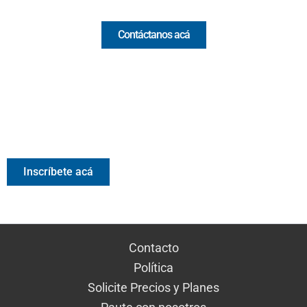
Contáctanos acá
Valora Analitik Newsletter
Información estratégica para decisiones inteligentes.
Inscríbete gratis al newsletter diario de Valora Analitik
Inscríbete acá
Contacto
Política
Solicite Precios y Planes