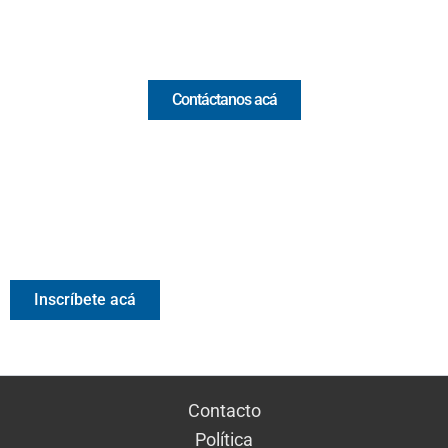
Comercial y pauta
Contáctanos acá
Valora Analitik Newsletter
Información estratégica para decisiones inteligentes.
Inscríbete gratis al newsletter diario de Valora Analitik
Inscríbete acá
Contacto
Política