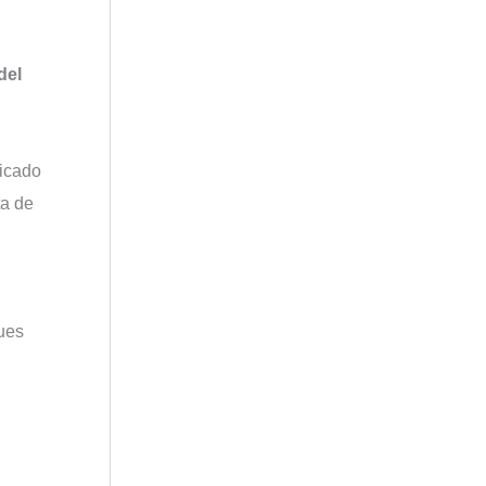
del
dicado
ta de
pues