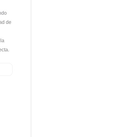
ando
dad de
la
ecta.