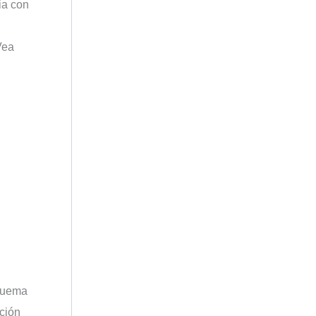
ia con
Vea
squema
ación