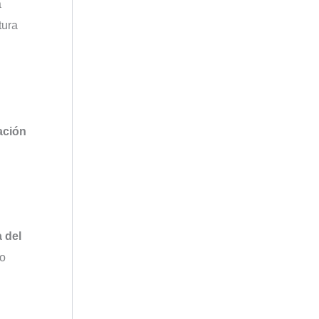
a
tura
ación
 del
no