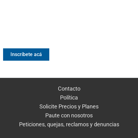
Valora Analitik Newsletter
Información estratégica para decisiones inteligentes.
Inscríbete gratis al newsletter diario de Valora Analitik
Inscríbete acá
Contacto
Política
Solicite Precios y Planes
Paute con nosotros
Peticiones, quejas, reclamos y denuncias