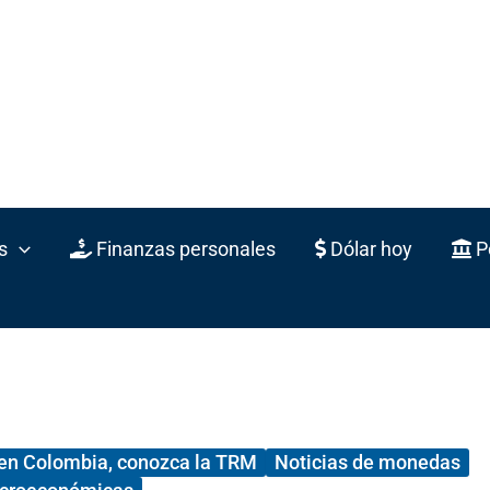
s
Finanzas personales
Dólar hoy
Po
 en Colombia, conozca la TRM
Noticias de monedas