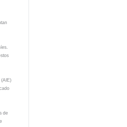
ntan
íes.
estos
 (AIE)
rcado
s de
e