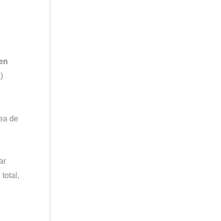
 en
)
dea de
ar
total,