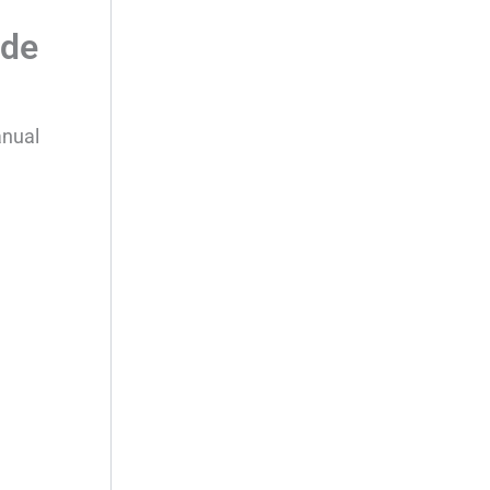
 de
anual