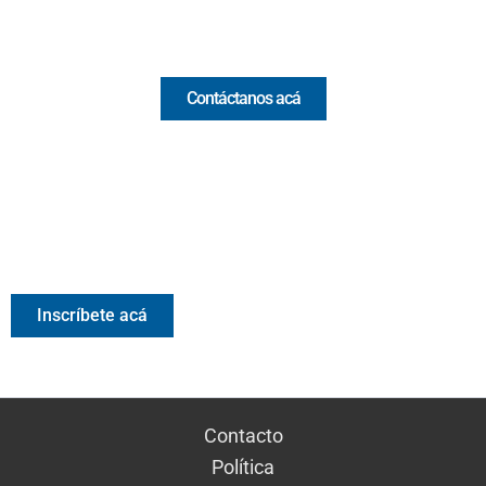
Comercial y pauta
Contáctanos acá
Valora Analitik Newsletter
Información estratégica para decisiones inteligentes.
Inscríbete gratis al newsletter diario de Valora Analitik
Inscríbete acá
Contacto
Política