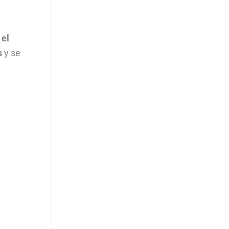
 el
s
y se