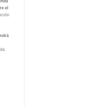
ienda
re el
ación
endrá
ada.