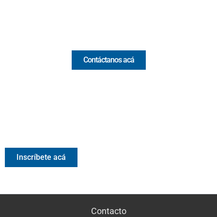
Email:
[email protected]
Comercial y pauta
Contáctanos acá
Valora Analitik Newsletter
Información estratégica para decisiones inteligentes.
Inscríbete gratis al newsletter diario de Valora Analitik
Inscríbete acá
Contacto