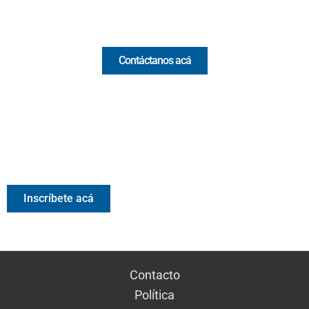
Comercial y pauta
Contáctanos acá
Valora Analitik Newsletter
Información estratégica para decisiones inteligentes.
Inscríbete gratis al newsletter diario de Valora Analitik
Inscríbete acá
Contacto
Política