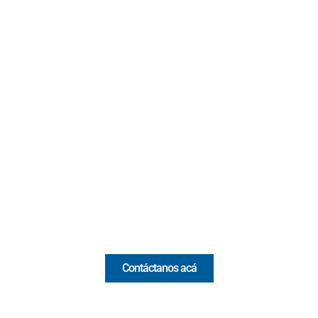
Contacto
Cr 43A No. 5A - 113 Of. 2020 Edificio One Plaza - Medellín
(Antioquia) - Colombia
(+57) 321 330 7515
Email:
[email protected]
Comercial y pauta
Contáctanos acá
Valora Analitik Newsletter