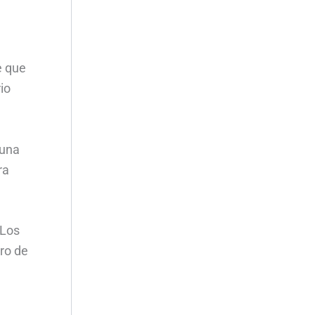
e que
io
 una
ra
“Los
ro de