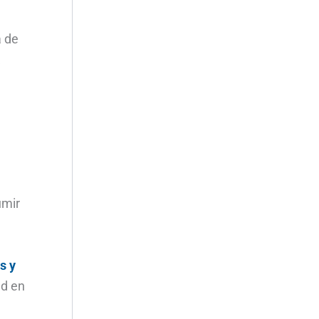
a de
a
umir
s y
ad en