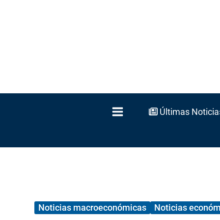
Ir
al
contenido
Últimas Noticia
Noticias macroeconómicas
Noticias económ