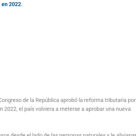
a en 2022
.
ngreso de la República aprobó la reforma tributaria por
 en 2022, el país volviera a meterse a aprobar una nueva
os desde el lado de las personas naturales y le alivianar