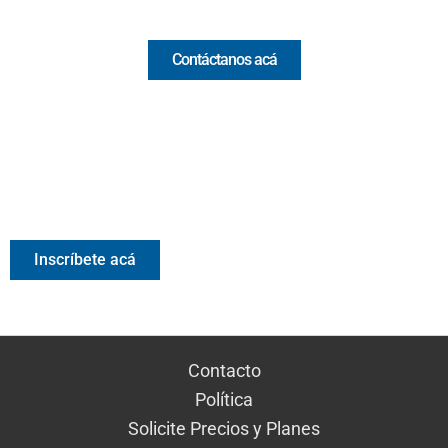
Comercial y pauta
Contáctanos acá
Valora Analitik Newsletter
Información estratégica para decisiones inteligentes.
Inscríbete gratis al newsletter diario de Valora Analitik
Inscríbete acá
Contacto
Política
Solicite Precios y Planes