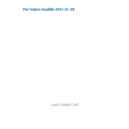
Por:
Valora Analitik
-
2021-01-28
Juan Valdez Café