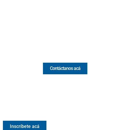
Cr 43A No. 5A - 113 Of. 2020 Edificio One Plaza - Medellín
(Antioquia) - Colombia
(+57) 321 330 7515
Email:
[email protected]
Comercial y pauta
Contáctanos acá
Valora Analitik Newsletter
Información estratégica para decisiones inteligentes.
Inscríbete gratis al newsletter diario de Valora Analitik
Inscríbete acá