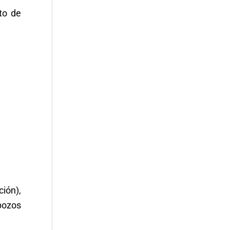
to de
ción),
 pozos