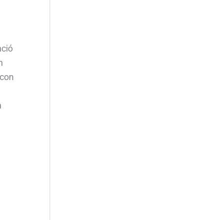
nció
n
 con
n