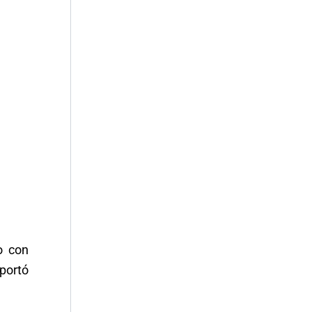
o con
eportó