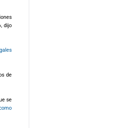
ciones
, dijo
gales
os de
que se
 como