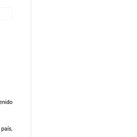
tenido
país,