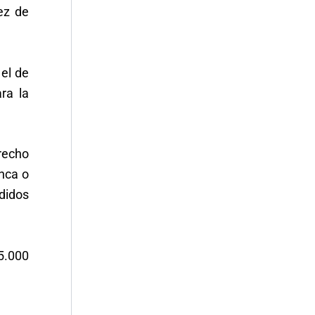
ez de
 el de
ra la
recho
anca o
edidos
45.000