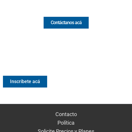
Comercial y pauta
Contáctanos acá
Valora Analitik Newsletter
Información estratégica para decisiones inteligentes.
Inscríbete gratis al newsletter diario de Valora Analitik
Inscríbete acá
Contacto
Política
Solicite Precios y Planes