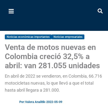
Ir
al
contenido
Noticias económicas importantes
Noticias empresariales
Venta de motos nuevas en
Colombia creció 32,5% a
abril: van 281.055 unidades
En abril de 2022 se vendieron, en Colombia, 66.716
motocicletas nuevas, lo que llevó a que el total
hasta abril llegara a 281.000.
Por:
Valora Analitik
-
2022-05-09