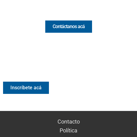
Comercial y pauta
Contáctanos acá
Valora Analitik Newsletter
Información estratégica para decisiones inteligentes.
Inscríbete gratis al newsletter diario de Valora Analitik
Inscríbete acá
Contacto
Política