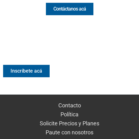
Contáctanos acá
Valora Analitik Newsletter
Información estratégica para decisiones inteligentes.
Inscríbete gratis al newsletter diario de Valora Analitik
Inscríbete acá
Contacto
Política
Solicite Precios y Planes
Paute con nosotros