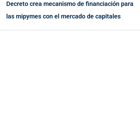
Decreto crea mecanismo de financiación para
las mipymes con el mercado de capitales
Contacto
Cr 43A No. 5A - 113 Of. 2020 Edificio One Plaza - Medellín