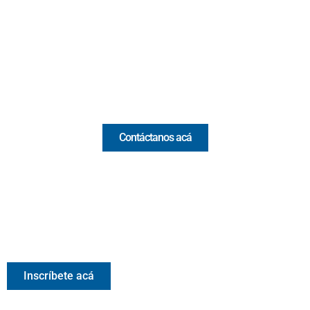
(Antioquia) - Colombia
(+57) 321 330 7515
Email:
[email protected]
Comercial y pauta
Contáctanos acá
Valora Analitik Newsletter
Información estratégica para decisiones inteligentes.
Inscríbete gratis al newsletter diario de Valora Analitik
Inscríbete acá