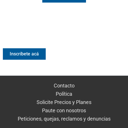
Valora Analitik Newsletter
Información estratégica para decisiones inteligentes.
Inscríbete gratis al newsletter diario de Valora Analitik
Inscríbete acá
Contacto
Política
Solicite Precios y Planes
Paute con nosotros
Peticiones, quejas, reclamos y denuncias